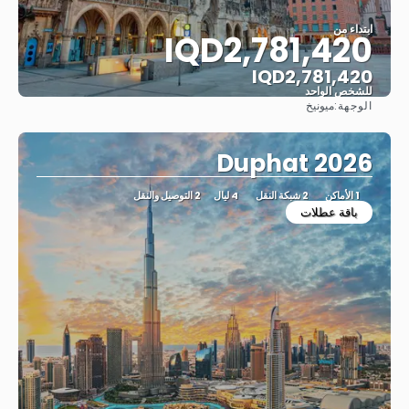
ابتداء من
IQD2,781,420
IQD2,781,420
للشخص الواحد
الوجهة:
ميونيخ
شاهد
Duphat 2026
1 الأماكن
2 شبكة النقل
4 ليال
2 التوصيل والنقل
باقة عطلات