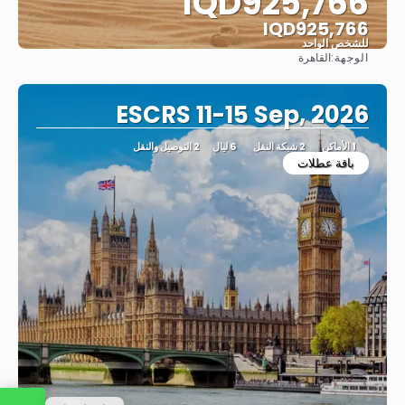
IQD925,766
IQD925,766
للشخص الواحد
الوجهة:
القاهرة
شاهد
ESCRS 11-15 Sep, 2026
1 الأماكن
2 شبكة النقل
6 ليال
2 التوصيل والنقل
باقة عطلات