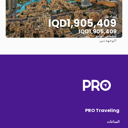
ابتداء من
IQD1,905,409
IQD1,905,409
للشخص الواحد
الوجهة:
دبي
شاهد
PRO Traveling
الساعات