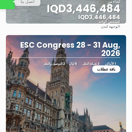
اتصل بنا
ابتداء من
IQD3,446,484
IQD3,446,484
للشخص الواحد
الوجهة:
لندن
شاهد
ESC Congress 28 - 31 Aug,
2026
1 الأماكن
2 شبكة النقل
5 ليال
2 التوصيل والنقل
باقة عطلات